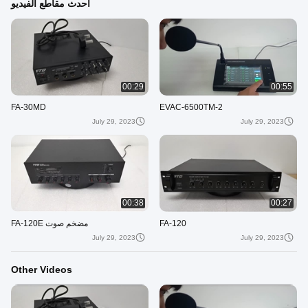
أحدث مقاطع الفيديو
00:29
00:55
FA-30MD
EVAC-6500TM-2
July 29, 2023
July 29, 2023
00:38
00:27
FA-120
مضخم صوت FA-120E
July 29, 2023
July 29, 2023
Other Videos