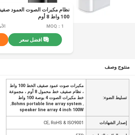
100 واط 8 أوم
MOQ：1
الأسعا
افضل سعر
منتوج وصف
مكبرات صوت عمود صفيف الخط 100 واط
، نظام صفيف خط محمول 8 أوم ، مجموعة
تسليط الضوء:
خط مكبرات الصوت 4 بوصة 100 واط
,
8ohms portable line array system
,
speaker line array 4 inch 100W
إصدار الشهادات
CE, RoHS & ISO9001