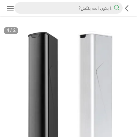
4
/
2