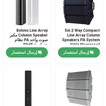
معلومات عنا
جولة في المعمل
8ohms Line Array
5in 2 Way Compact
Line Array Column
Column Speaker مكبر
Speakers PA System
صوت واحد PA نظام
رقابة جودة
4kHz Wearproof
حساسية 98dB
إرسال استفسار
إرسال استفسار
اتصل بنا
أخبار
حالات
مضخم نظام PA