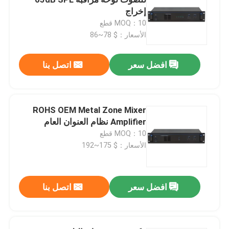
إخراج
MOQ：10 قطع
مكبرات صوت نظام PA
الأسعار：$ 78~86
نظام PA لشبكة IP
افضل سعر
اتصل بنا
مضخم الطاقة من الفئة D
ROHS OEM Metal Zone Mixer
Amplifier نظام العنوان العام
مضخم صوت المصفوفة
MOQ：10 قطع
الأسعار：$ 175~192
المتحدث العمود صفيف الخط
افضل سعر
اتصل بنا
نظام الإخلاء الصوتي
مشغل دي في دي الصوت