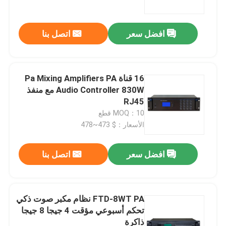
افضل سعر
اتصل بنا
16 قناة Pa Mixing Amplifiers PA
Audio Controller 830W مع منفذ
RJ45
MOQ：10 قطع
الأسعار：$ 473~478
افضل سعر
اتصل بنا
بيت
منتجات
FTD-8WT PA نظام مكبر صوت ذكي
تحكم أسبوعي مؤقت 4 جيجا 8 جيجا
ذاكرة
أشرطة فيديو