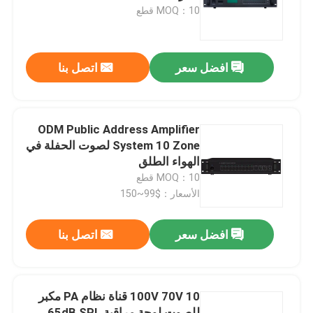
MOQ：10 قطع
معلومات عنا
افضل سعر
اتصل بنا
جولة في المعمل
رقابة جودة
ODM Public Address Amplifier
System 10 Zone لصوت الحفلة في
الهواء الطلق
اتصل بنا
MOQ：10 قطع
الأسعار：$99~150
أخبار
افضل سعر
اتصل بنا
حالات
100V 70V 10 قناة نظام PA مكبر
مضخم نظام PA
للصوت لوحة مراقبة 65dB SPL