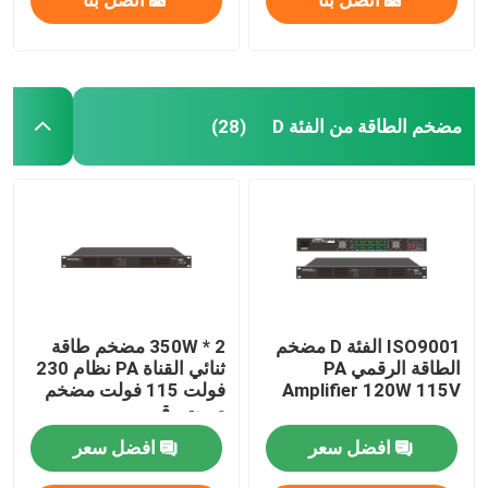
مضخم الطاقة من الفئة D
(28)
ISO9001 الفئة D مضخم
2 * 350W مضخم طاقة
الطاقة الرقمي PA
ثنائي القناة PA نظام 230
Amplifier 120W 115V
فولت 115 فولت مضخم
صوت رقمي
افضل سعر
افضل سعر