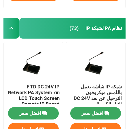
نظام PA لشبكة IP
(73)
شبكة IP شاشة تعمل
FTD DC 24V IP
باللمس ميكروفون
Network PA System 7in
الترحيل عن بعد DC 24V
LCD Touch Screen
التيار الكهربائي
Remote IP Based
Microphone
افضل سعر
افضل سعر
اتصل بنا
اتصل بنا