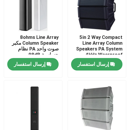
معلومات عنا
جولة في المعمل
8ohms Line Array
5in 2 Way Compact
Line Array Column
Column Speaker مكبر
Speakers PA System
صوت واحد PA نظام
رقابة جودة
4kHz Wearproof
حساسية 98dB
إرسال استفسار
إرسال استفسار
اتصل بنا
أخبار
حالات
مضخم نظام PA