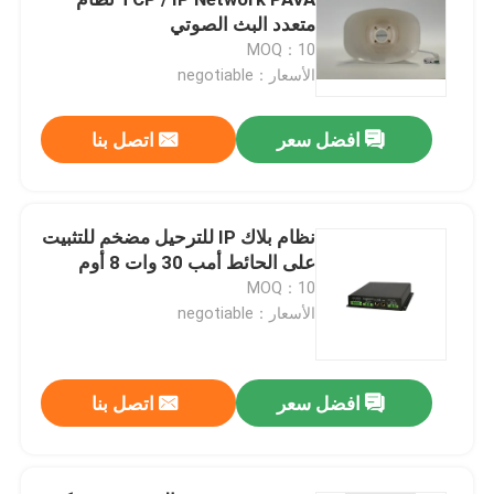
متعدد البث الصوتي
MOQ：10
مكبرات صوت نظام PA
الأسعار：negotiable
نظام PA لشبكة IP
افضل سعر
اتصل بنا
مضخم الطاقة من الفئة D
نظام بلاك IP للترحيل مضخم للتثبيت
على الحائط أمب 30 وات 8 أوم
مضخم صوت المصفوفة
MOQ：10
الأسعار：negotiable
المتحدث العمود صفيف الخط
افضل سعر
اتصل بنا
نظام الإخلاء الصوتي
مشغل دي في دي الصوت