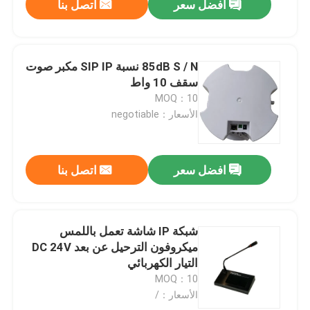
افضل سعر
اتصل بنا
85dB S / N نسبة SIP IP مكبر صوت
سقف 10 واط
MOQ：10
الأسعار：negotiable
افضل سعر
اتصل بنا
شبكة IP شاشة تعمل باللمس
ميكروفون الترحيل عن بعد DC 24V
التيار الكهربائي
MOQ：10
الأسعار：/