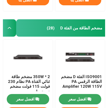
مضخم الطاقة من الفئة D
(28)
ISO9001 الفئة D مضخم
2 * 350W مضخم طاقة
الطاقة الرقمي PA
ثنائي القناة PA نظام 230
Amplifier 120W 115V
فولت 115 فولت مضخم
صوت رقمي
افضل سعر
افضل سعر