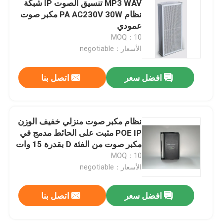
MP3 WAV تنسيق الصوت IP شبكة
نظام PA AC230V 30W مكبر صوت
نظام ميكروفون PA
عمودي
MOQ：10
الأسعار：negotiable
أنظمة المؤتمرات اللاسلكية
افضل سعر
اتصل بنا
نظام المؤتمرات السلكي
نظام العنوان العام
نظام مكبر صوت منزلي خفيف الوزن
POE IP مثبت على الحائط مدمج في
مكبر صوت من الفئة D بقدرة 15 وات
التحكم في مستوى صوت مكبر الصوت PA
MOQ：10
الأسعار：negotiable
مكبر الصوت الاحترافي
افضل سعر
اتصل بنا
مكبرات صوت احترافية