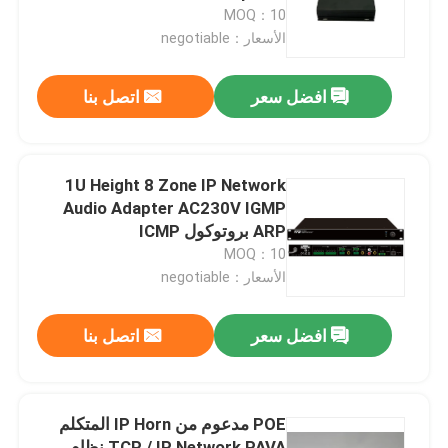
MOQ：10
الأسعار：negotiable
معلومات عنا
افضل سعر
اتصل بنا
جولة في المعمل
رقابة جودة
1U Height 8 Zone IP Network
Audio Adapter AC230V IGMP
ARP بروتوكول ICMP
اتصل بنا
MOQ：10
الأسعار：negotiable
أخبار
افضل سعر
اتصل بنا
حالات
POE مدعوم من IP Horn المتكلم
مضخم نظام PA
TCP / IP Network PAVA نظام