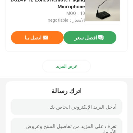
Microphone
MOQ：10
مكبرات صوت نظام PA
الأسعار：negotiable
نظام PA لشبكة IP
افضل سعر
اتصل بنا
مضخم الطاقة من الفئة D
عرض المزيد
مضخم صوت المصفوفة
اترك رسالة
المتحدث العمود صفيف الخط
نظام الإخلاء الصوتي
مشغل دي في دي الصوت