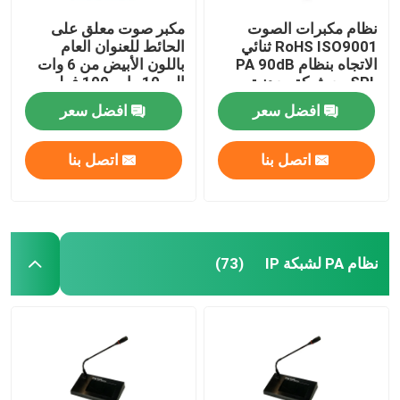
نظام مكبرات الصوت
مكبر صوت معلق على
RoHS ISO9001 ثنائي
الحائط للعنوان العام
الاتجاه بنظام PA 90dB
باللون الأبيض من 6 وات
SPL مع شبكة معدنية
إلى 10 وات 100 فولت
سوداء
افضل سعر
افضل سعر
اتصل بنا
اتصل بنا
نظام PA لشبكة IP
(73)