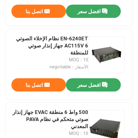
افضل سعر
اتصل بنا
EN-6240ET نظام الإخلاء الصوتي
AC115V 6 جهاز إنذار صوتي
للمنطقة
MOQ：10
الأسعار：negotiable
افضل سعر
اتصل بنا
500 واط 6 منطقة EVAC جهاز إنذار
صوتي متحكم في نظام PAVA
المعدني
MOQ：10