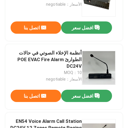
الأسعار：negotiable
معلومات عنا
افضل سعر
اتصل بنا
جولة في المعمل
رقابة جودة
أنظمة الإخلاء الصوتي في حالات
الطوارئ POE EVAC Fire Alarm
DC24V
اتصل بنا
MOQ：10
الأسعار：negotiable
أخبار
افضل سعر
اتصل بنا
حالات
EN54 Voice Alarm Call Station
مضخم نظام PA
DC24V 12 Zones Remote Paging