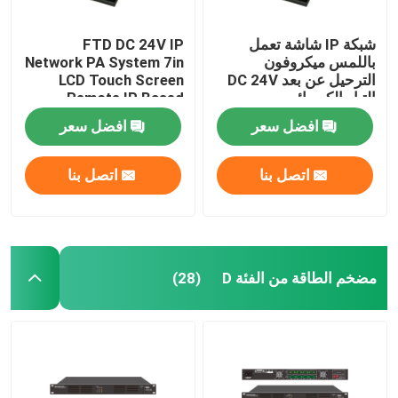
شبكة IP شاشة تعمل
FTD DC 24V IP
باللمس ميكروفون
Network PA System 7in
الترحيل عن بعد DC 24V
LCD Touch Screen
التيار الكهربائي
Remote IP Based
Microphone
افضل سعر
افضل سعر
اتصل بنا
اتصل بنا
مضخم الطاقة من الفئة D
(28)