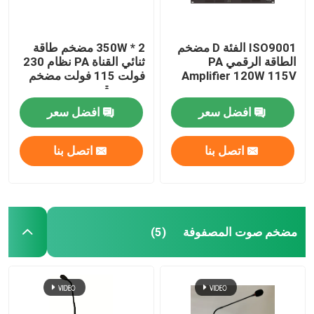
ISO9001 الفئة D مضخم
2 * 350W مضخم طاقة
الطاقة الرقمي PA
ثنائي القناة PA نظام 230
Amplifier 120W 115V
فولت 115 فولت مضخم
صوت رقمي
افضل سعر
افضل سعر
اتصل بنا
اتصل بنا
مضخم صوت المصفوفة
(5)