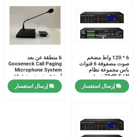
معلومات عنا
جولة في المعمل
رقابة جودة
6 * 120 واط مضخم
6 منطقة عن بعد
صوت مصفوفة 6 قنوات
Gooseneck Call Paging
باس مجموعة نظام
Microphone System
اتصل بنا
70dB S / N نسبة
لمضخم صوت مصفوفة
إرسال استفسار
إرسال استفسار
أخبار
حالات
مضخم نظام PA