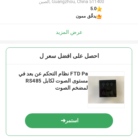
Guangzhou, China 511400 ,الصين
5.0
يدقّق ممون
عرض المزيد
احصل على افضل سعر ل
FTD Pa نظام التحكم عن بعد في
مستوى الصوت لكابل RS485
لمضخم الصوت
استمر