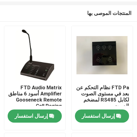
المنتجات الموصى بها
FTD Pa نظام التحكم عن
FTD Audio Matrix
بعد في مستوى الصوت
Amplifier أسود 6 مناطق
بيت
لكابل RS485 لمضخم
Gooseneck Remote
الصوت
Call Paging
Microphone أسود
إرسال استفسار
إرسال استفسار
منتجات
أشرطة فيديو