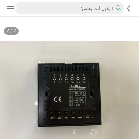
2
/
2