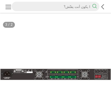
3
/
2