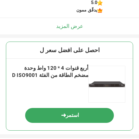
5.0
يدقّق ممون
عرض المزيد
احصل على افضل سعر ل
أربع قنوات 4 * 120 واط وحدة
مضخم الطاقة من الفئة D ISO9001
استمر