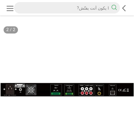
2
/
2