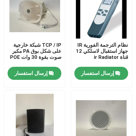
معلومات عنا
جولة في المعمل
نظام الترجمة الفورية IR
TCP / IP شبكة خارجية
جهاز استقبال لاسلكي 12
على شكل بوق PA مكبر
رقابة جودة
قناة ir Radiator
صوت بقوة 30 وات POE
إرسال استفسار
إرسال استفسار
اتصل بنا
أخبار
حالات
مضخم نظام PA