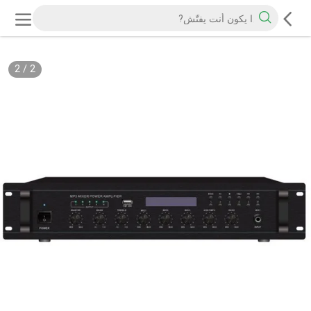
2
/
2