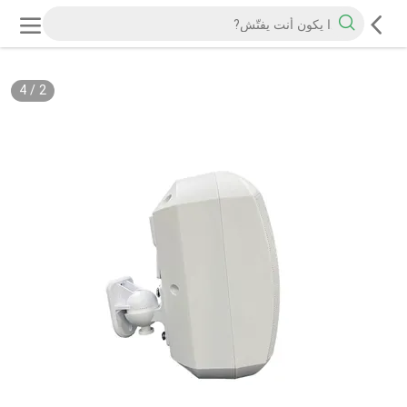
4
/
2