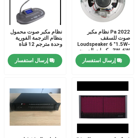
2022 Pa نظام مكبر
نظام مكبر صوت محمول
صوت للسقف
بنظام الترجمة الفورية
Loudspeaker 6 "1.5W-
وحدة مترجم 12 قناة
3W-6W مكبرات الصوت
السقفية
إرسال استفسار
إرسال استفسار
بيت
منتجات
أشرطة فيديو