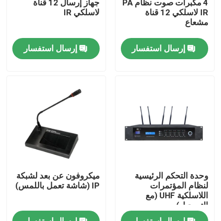
4 مكبرات صوت نظام PA
جهاز إرسال 12 قناة
IR لاسلكي 12 قناة
لاسلكي IR
مشعاع
معلومات عنا
إرسال استفسار
إرسال استفسار
جولة في المعمل
رقابة جودة
اتصل بنا
أخبار
وحدة التحكم الرئيسية
ميكروفون عن بعد لشبكة
حالات
لنظام المؤتمرات
IP (شاشة تعمل باللمس)
اللاسلكية UHF (مع
التسجيل)
مضخم نظام PA
إرسال استفسار
إرسال استفسار