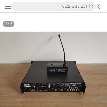
7
/
2