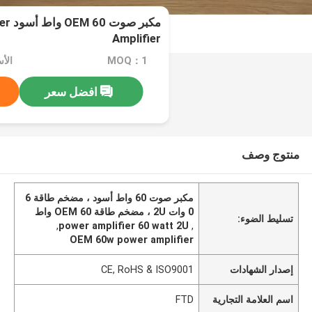
مكبر
Amplifier
MOQ：1
الأسعا
افضل سعر
منتوج وصف
مكبر صوت 60 واط أسود ، مضخم طاقة 6
0 وات 2U ، مضخم طاقة OEM 60 واط
تسليط الضوء:
,
power amplifier 60 watt 2U
,
OEM 60w power amplifier
إصدار الشهادات
CE, RoHS & ISO9001
اسم العلامة التجارية
FTD