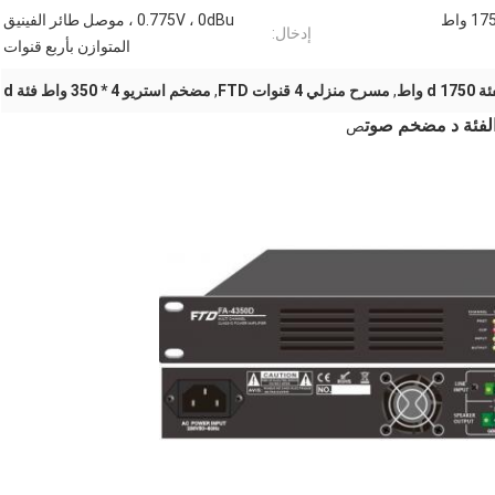
1 واط
0.775V ، 0dBu ، موصل طائر الفينيق
إدخال:
المتوازن بأربع قنوات
 واط
,
مسرح منزلي 4 قنوات FTD
,
مضخم استريو 4 * 350 واط فئة d
ص