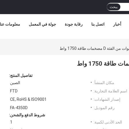
يبحث
أخبار
اتصل بنا
رقابة جودة
جولة في المعمل
معلومات عنا
تفاصيل المنتج:
مكان المنشأ:
الصين
اسم العلامة التجارية:
FTD
إصدار الشهادات:
CE, RoHS & ISO9001
رقم الموديل:
FA-4350D
شروط الدفع والشحن:
الحد الأدنى لكمية:
1