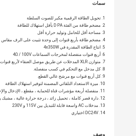
سمات
1. تحويل الطاقة الرقمية مكبر للصوت السلطة
2. مضخم طاقة من الفئة D PA بأقل استهلاك للطاقة
3. مساحة أقل للحامل وتوليد حرارة أقل
4. مضخم طاقة بأربع قنوات إلى وحدة تثبيت على الرف مقاس 19 بوصة
5. انتاج الطاقة المقدرة في 4x350W
6. أربع قنوات منفصلة لمخرجات السماعات 4Ω / 100V
7. متوازن XLR المدخلات عن طريق موصل العنقاء لأربع قنوات
8. كل مدخل مع التحكم في كسب منفصلة.
9. كل أربع قنوات مع مرشح عالي القطع.
10. ميزة الاستعداد التلقائي المضمنة لتوفير استهلاك الطاقة
11. منفصلة أربعة مؤشرات قناة للحماية ، مقطع ، الإدخال والإخراج
12. دارة قصر كاملة ، تحميل زائد ، درجة حرارة عالية ، مشبك وحماية DC
13. مدخلات AC واسعة قابلة للتبديل بين 115V و 230V
14. DC24V اختياري
وصف