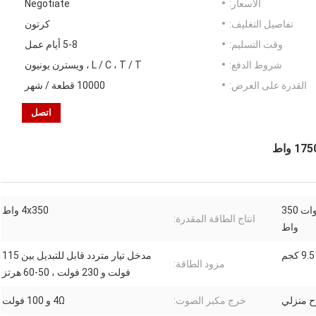
الأسعار:
Negotiate
تفاصيل التغليف:
كرتون
وقت التسليم:
5-8 أيام عمل
شروط الدفع:
L / C ، T / T ، ويسترن يونيون
القدرة على العرض:
10000 قطعة / شهر
اتصل
مضخم طاقة فئة D رباعي القنوات 350
4x350 واط
انتاج الطاقة المقدرة:
واط
9.5 كجم
مدخل تيار متردد قابل للتبديل بين 115
مزود الطاقة:
فولت و 230 فولت ، 50-60 هرتز
 منزلي
خرج مكبر الصوت:
4Ω و 100 فولت