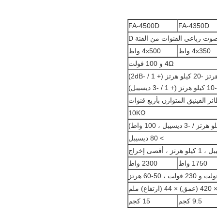
FA-4500D
FA-4350D
ت رباعي القنوات من الفئة D
4x350 واط
4x500 واط
4Ω و 100 فولت
10KΩ
> 80 ديسيبل
1750 واط
2300 واط
9.5 كجم
15 كجم