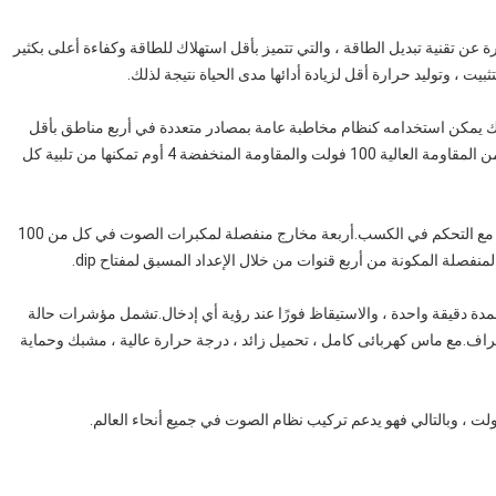
م الطاقة الرقمي من الفئة D من طراز FA-4350D عبارة عن تقنية تبديل الطاقة ، والتي تتميز بأقل استهلاك للطاقة وكفاءة أعلى بكثير
عن خرج طاقة مصنّف عند 4 × 350 واط ، لذلك يمكن استخدامه كنظام مخاطبة عامة بمصادر متعددة في أربع مناطق بأقل
تكلفة.إن مخرجات مكبرات الصوت متعددة الاستخدامات لكل من المقاومة العالية 100 فولت والمقاومة المنخفضة 4 أوم تمكنها من تلبية كل
هناك أربعة مدخلات متوازنة عن طريق موصل العنقاء لكل قناة مع التحكم في الكسب.أربعة مخارج منفصلة لمكبرات الصوت في كل من 100
لمدة دقيقة واحدة ، والاستيقاظ فورًا عند رؤية أي إدخال.تشمل مؤشرات حالة
شراف.مع ماس كهربائى كامل ، تحميل زائد ، درجة حرارة عالية ، مشبك وحماية