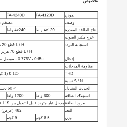
تخصيص
نموذج
FA-4120D
FA-4240D
وصف
مضخم صو
انتاج الطاقة المقدرة
4x120 واط
4x240 واط
خرج مكبر الصوت
استجابة التردد
L / H قطع 20 هرتز -20 كيلو هرتز (+ 1 / -2dB)
L / H قطع 70 هرتز -10 كيلو هرتز (+ 1 / -3 ديسيبل)
إدخال
0.775V ، 0dBu ، موصل طائر الفينيق المتوازن بأربع قنوات
مقاومة المدخلات
THD
<0.1٪ (1 كيلو هرتز / -3 ديسيبل ، 100 واط)
S / N نسبة
الحديث المتبادل
> 60 ديسيبل ، 1 كيلو هرتز ، أقصى إخراج
استهلاك الطاقة
600 واط
1200 واط
مزود الطاقة
مدخل تيار متردد قابل للتبديل بين 115 فولت و 230 فولت ، 50-60 هرتز
البعد
482 (عرض) × 420 (عمق) × 44 (ارتفاع) ملم
وزن
8.5 كجم
9 كجم