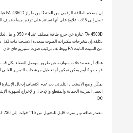
إن مضخ
تصل إلى 85٪ ، علاوة على أنها تساعد على توفير مساحة رف التثبيت ، وتوليد حرارة أقل لزيادة أدائها مدى الحياة نتيجة لذلك.
FA-4500D عبارة 
من التثبيت الثابت PA ووظائف تركيب صوت ستيريو هاي فاي.
فولت و 4 أوم.يمكن تمكين أو تعطيل مرشحات التمرير العالي المنفصلة المكونة من أربع قنوات من خلال الإعداد المسبق لمفتاح dip.
يمكّن وضع الاستعداد التلقائي بعد عدم اكتشاف إدخال الإشارة 
العمل المرئية الحماية والمقطع والإدخال والإخراج لسهولة الإ
DC.
مصدر طاقة تيار متردد قابل للتحويل من 115 فولت إلى 230 فولت ، وبالتالي فهو يدعم تركيب نظام الصوت في جميع أنحاء العالم.