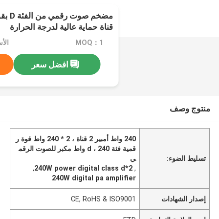
قناة حماية عالية لدرجة الحرارة
MOQ：1
الأسعا
افضل سعر
منتوج وصف
240 واط أمبير 2 قناة ، 2 * 240 واط قوة ر
قمية فئة d ، 240 واط مكبر للصوت الرقم
تسليط الضوء:
ي
,
2*240W power digital class d
,
240W digital pa amplifier
إصدار الشهادات
CE, RoHS & ISO9001