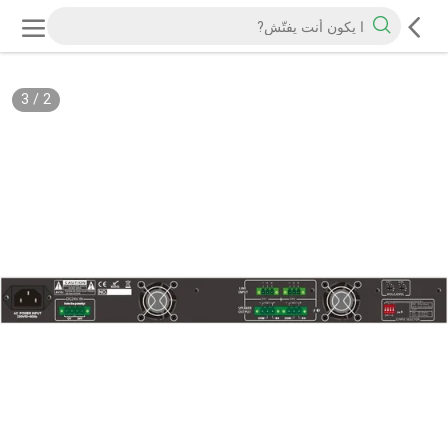
3
/
2