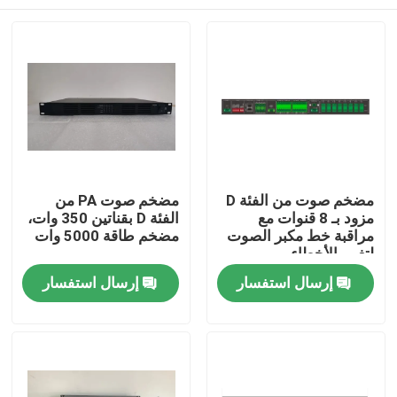
مضخم صوت من الفئة D
مضخم صوت PA من
مزود بـ 8 قنوات مع
الفئة D بقناتين 350 وات،
مراقبة خط مكبر الصوت
مضخم طاقة 5000 وات
لتغيير الأخطاء
بيت
إرسال استفسار
إرسال استفسار
منتجات
أشرطة فيديو