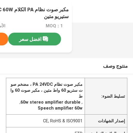
ستيريو متين
MOQ：1
الأسعا
افضل سعر
منتوج وصف
مكبر صوت نظام PA 24VDC ، مضخم صو
ت ستريو 60 واط متين ، مكبر صوت 60 وا
تسليط الضوء:
ط
,
60w stereo amplifier durable
,
Speech amplifier 60w
إصدار الشهادات
CE, RoHS & ISO9001