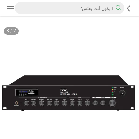
3
/
2