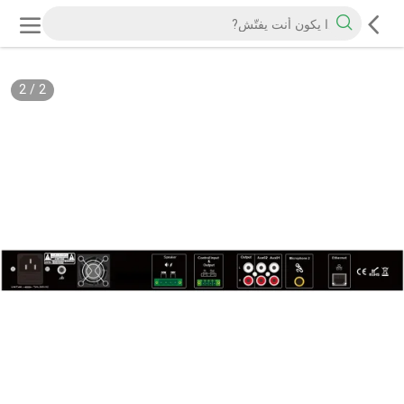
2
/
2