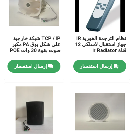
معلومات عنا
جولة في المعمل
نظام الترجمة الفورية IR
TCP / IP شبكة خارجية
جهاز استقبال لاسلكي 12
على شكل بوق PA مكبر
قناة ir Radiator
صوت بقوة 30 وات POE
رقابة جودة
إرسال استفسار
إرسال استفسار
اتصل بنا
أخبار
حالات
مضخم نظام PA